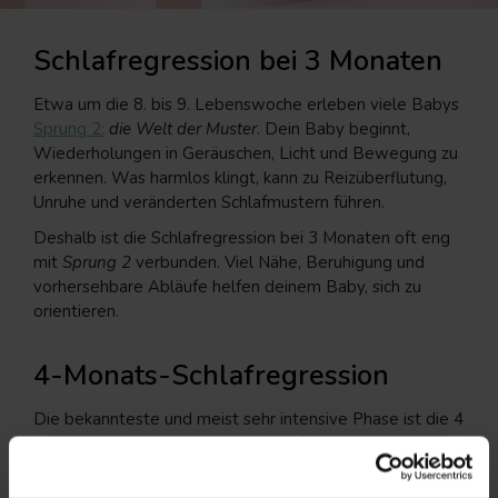
Schlafregression bei 3 Monaten
Etwa um die 8. bis 9. Lebenswoche erleben viele Babys
Sprung 2:
die Welt der Muster
. Dein Baby beginnt,
Wiederholungen in Geräuschen, Licht und Bewegung zu
erkennen. Was harmlos klingt, kann zu Reizüberflutung,
Unruhe und veränderten Schlafmustern führen.
Deshalb ist die Schlafregression bei 3 Monaten oft eng
mit
Sprung 2
verbunden. Viel Nähe, Beruhigung und
vorhersehbare Abläufe helfen deinem Baby, sich zu
orientieren.
4-Monats-Schlafregression
Die bekannteste und meist sehr intensive Phase ist die 4
Monats Schlafregression. Sie tritt oft zwischen Woche
14 und 19 auf, genau dann, wenn
Sprung 3
:
die Welt der
fließenden Übergänge
beginnt.