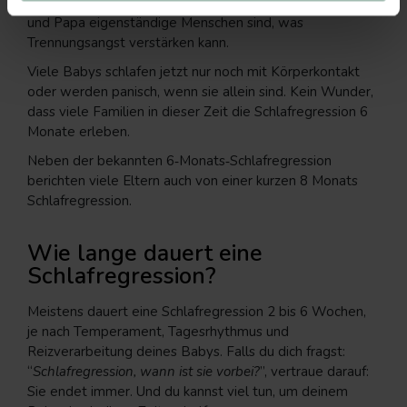
Welt der Beziehungen
. Sie verstehen nun, dass Mama
und Papa eigenständige Menschen sind, was
Trennungsangst verstärken kann.
Viele Babys schlafen jetzt nur noch mit Körperkontakt
oder werden panisch, wenn sie allein sind. Kein Wunder,
dass viele Familien in dieser Zeit die Schlafregression 6
Monate erleben.
Neben der bekannten 6‑Monats‑Schlafregression
berichten viele Eltern auch von einer kurzen 8 Monats
Schlafregression.
Wie lange dauert eine
Schlafregression?
Meistens dauert eine Schlafregression 2 bis 6 Wochen,
je nach Temperament, Tagesrhythmus und
Reizverarbeitung deines Babys. Falls du dich fragst:
“
Schlafregression, wann ist sie vorbei?
”, vertraue darauf:
Sie endet immer. Und du kannst viel tun, um deinem